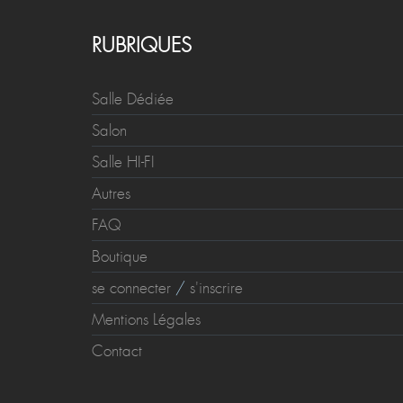
RUBRIQUES
Salle Dédiée
Salon
Salle HI-FI
Autres
FAQ
Boutique
se connecter
/
s'inscrire
Mentions Légales
Contact