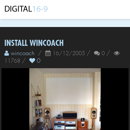
INSTALL WINCOACH
wincoach
/
/
/
16/12/2005
0
/
0
11768