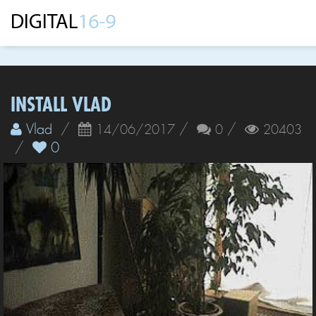
INSTALL VLAD
Vlad
/
/
/
14/06/2017
0
20403
/
0