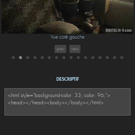
Vue coté gauche
prev
next
DESCRIPTIF