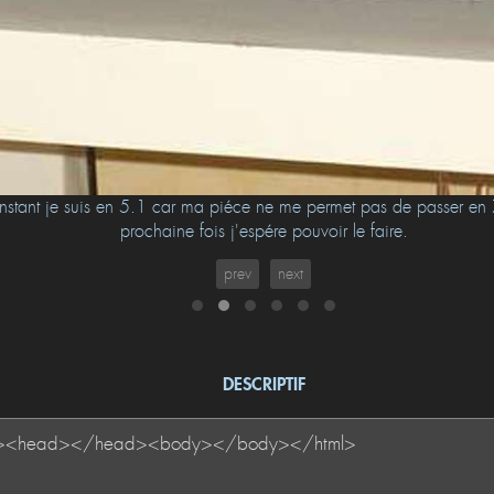
nstant je suis en 5.1 car ma piéce ne me permet pas de passer en 
prochaine fois j'espére pouvoir le faire.
prev
next
DESCRIPTIF