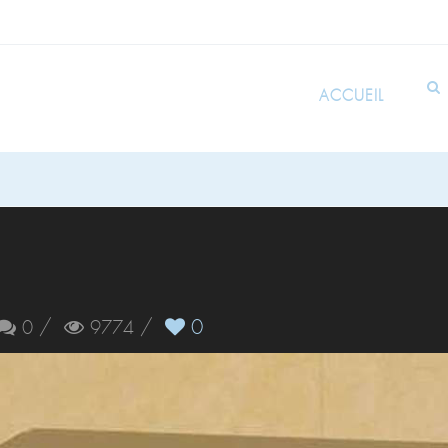
ACCUEIL
/
/
0
0
9774