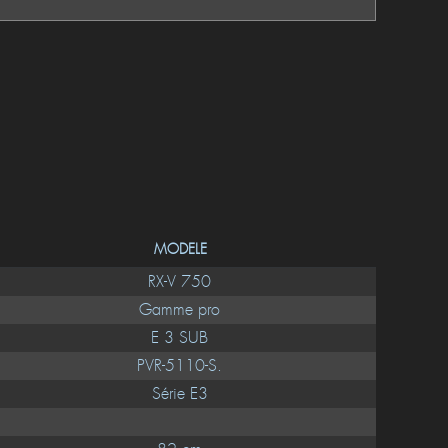
MODELE
RX-V 750
Gamme pro
E 3 SUB
PVR-5110-S.
Série E3