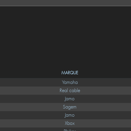
MARQUE
Yamaha
Real cable
Jamo
Sagem
Jamo
Xbox