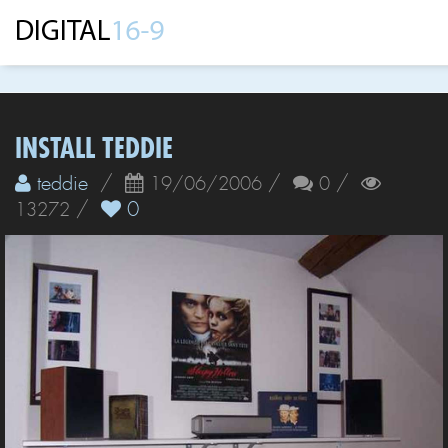
INSTALL TEDDIE
teddie
/
/
/
19/06/2006
0
/
0
13272