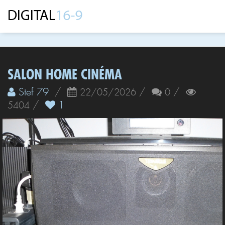
SALON HOME CINÉMA
Stef 79
/
/
/
22/05/2026
0
/
1
5404