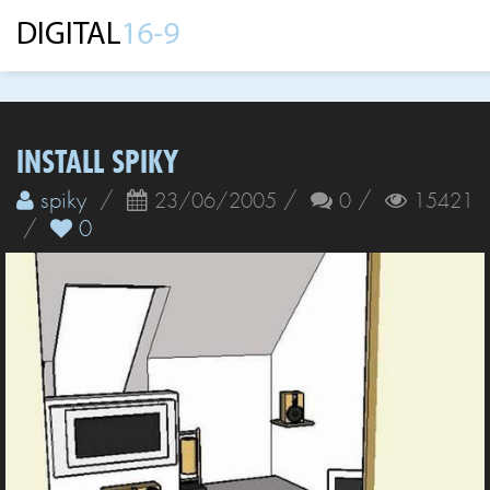
INSTALL SPIKY
spiky
/
/
/
23/06/2005
0
15421
/
0