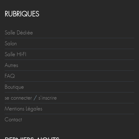
RUBRIQUES
Salle Dédiée
Salon
Salle HI-FI
Autres
FAQ
Boutique
se connecter
/
s'inscrire
Mentions Légales
Contact