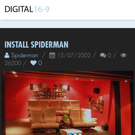
INSTALL SPIDERMAN
Spiderman
/
/
/
15/07/2002
0
/
0
26200