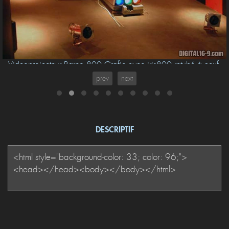
Videoprojecteur Barco 800 Grafic avec iris800 retubé à neuf.
Siége de Ciné récupéré dans un cinéma qui fermé ses portes.
Projecteur "par 64" éclairant l'écran quand il n'y a pas d'image.
prev
next
DESCRIPTIF