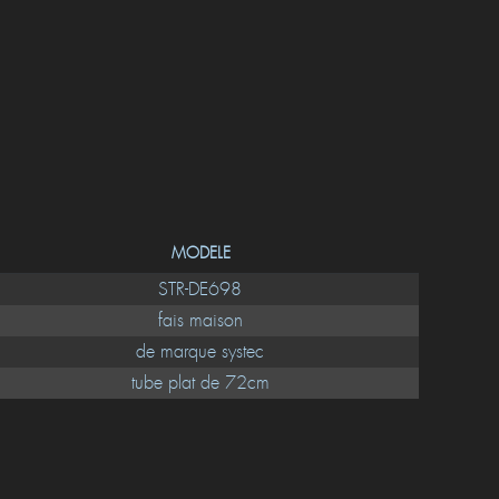
MODELE
STR-DE698
fais maison
de marque systec
tube plat de 72cm