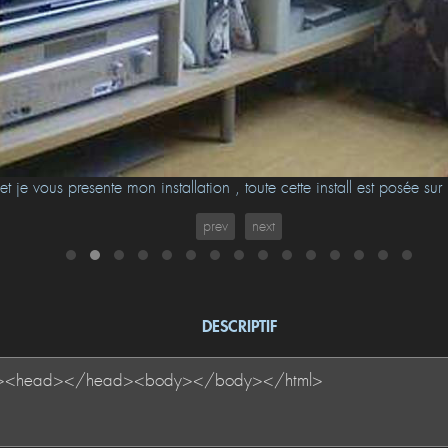
 je vous presente mon installation , toute cette install est posée su
mon oncle pour mon anniversaire . bonne visite
prev
next
DESCRIPTIF