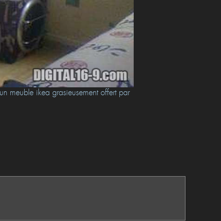
r un meuble ikea grasieusement offert par
voila se que je possede 