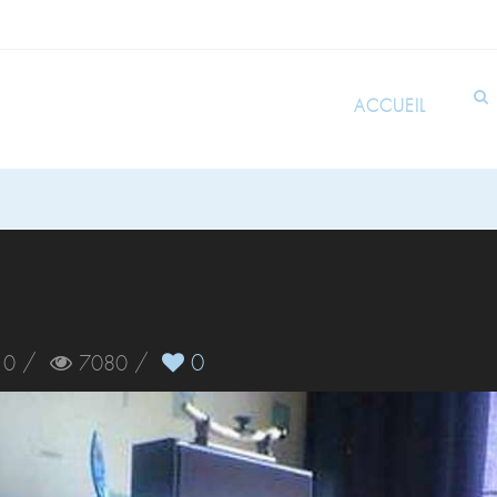
ACCUEIL
/
/
0
0
7080