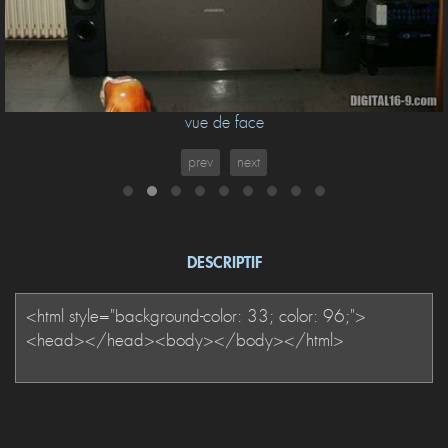
vue de face
prev
next
DESCRIPTIF