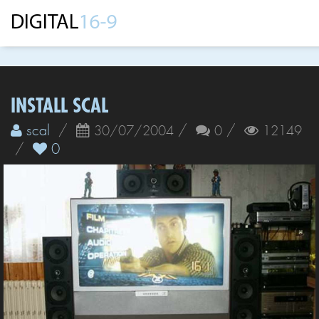
INSTALL SCAL
scal
/
/
/
30/07/2004
0
12149
/
0