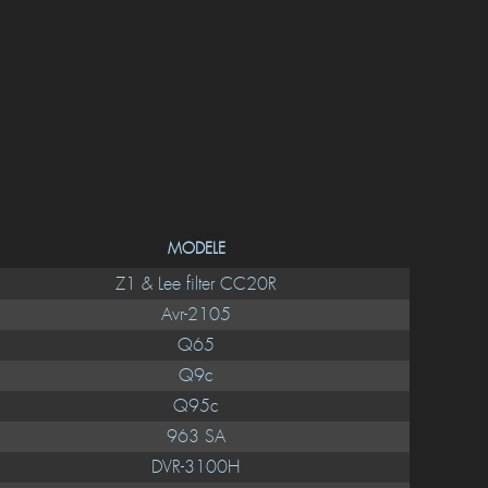
MODELE
Z1 & Lee filter CC20R
Avr-2105
Q65
Q9c
Q95c
963 SA
DVR-3100H