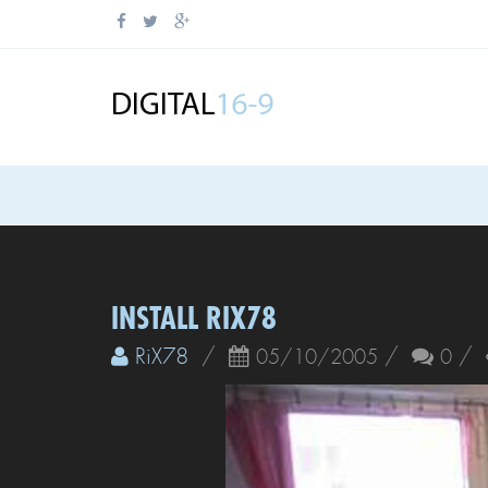
INSTALL RIX78
RiX78
/
/
/
05/10/2005
0