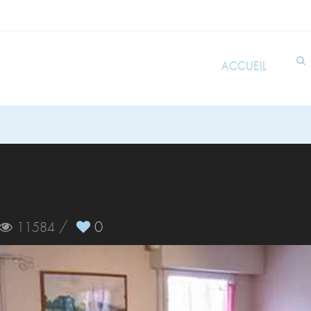
ACCUEIL
/
0
11584