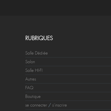
RUBRIQUES
Salle Dédiée
Salon
Salle HI-FI
Autres
FAQ
Boutique
se connecter
/
s'inscrire