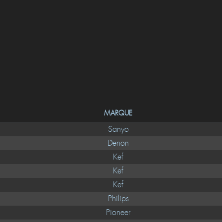
MARQUE
Sanyo
Denon
Kef
Kef
Kef
Philips
Pioneer