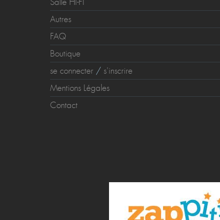
Salle HI-FI
Autres
FAQ
Boutique
se connecter
/
s'inscrire
Mentions Légales
Contact