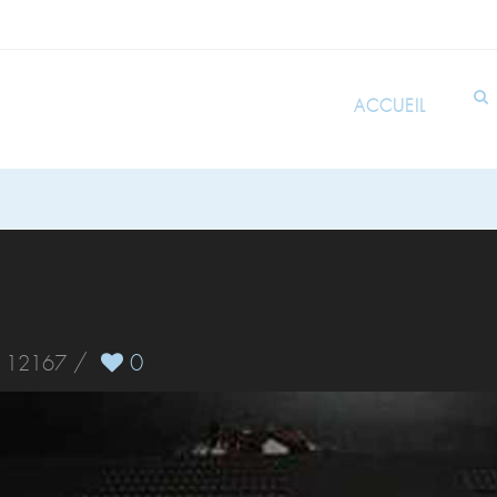
ACCUEIL
/
0
12167