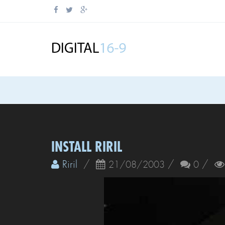
INSTALL RIRIL
Riril
/
/
/
21/08/2003
0