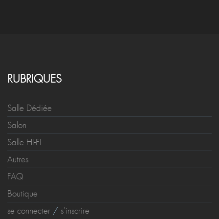
RUBRIQUES
Salle Dédiée
Salon
Salle HI-FI
Autres
FAQ
Boutique
se connecter
/
s'inscrire