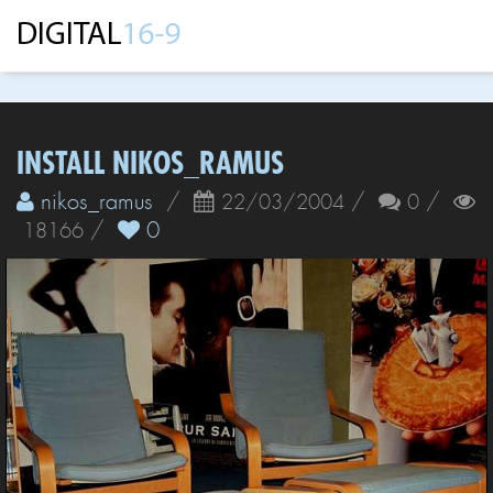
INSTALL NIKOS_RAMUS
nikos_ramus
/
/
/
22/03/2004
0
/
0
18166