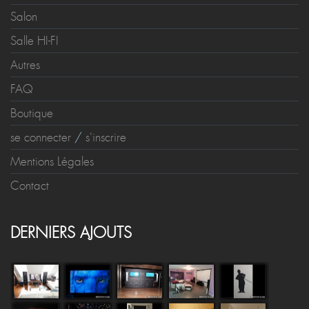
Salle Dédiée
Salon
Salle HI-FI
Autres
FAQ
Boutique
se connecter
/
s'inscrire
Mentions Légales
Contact
DERNIERS AJOUTS