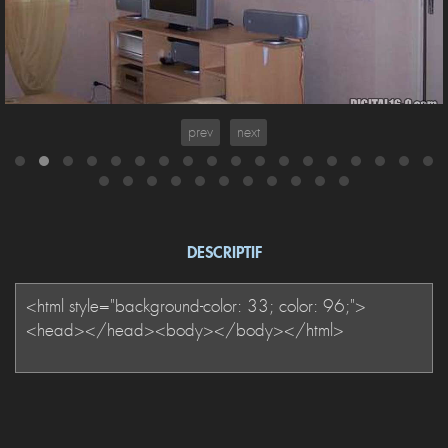
écran DIY de 2 m de base (peut pas faire mieux!) car je n'ai pas
beaucoup de recul.
prev
next
DESCRIPTIF