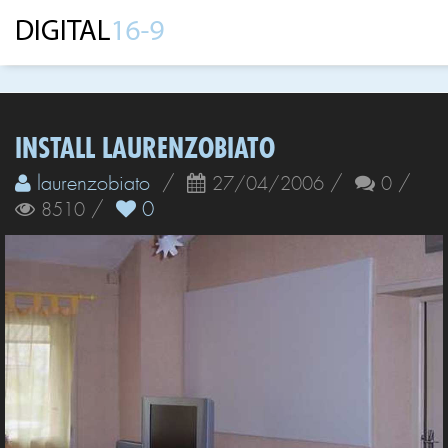
INSTALL LAURENZOBIATO
laurenzobiato
/
/
/
27/04/2006
0
/
0
8510