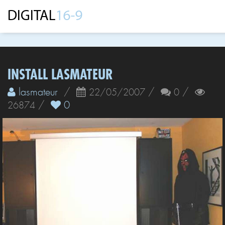
INSTALL LASMATEUR
lasmateur
/
/
/
22/05/2007
0
/
0
26874