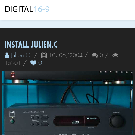
INSTALL JULIEN.C
Julien.C
/
/
/
10/06/2004
0
/
0
15201