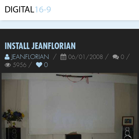
INSTALL JEANFLORIAN
JEANFLORIAN
/
/
/
06/01/2008
0
/
0
5956