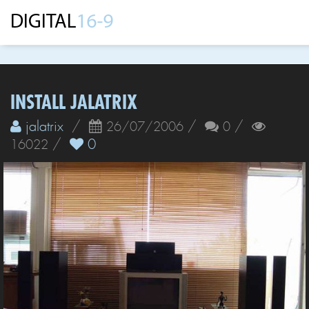
INSTALL JALATRIX
jalatrix
/
/
/
26/07/2006
0
/
0
16022