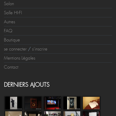
Salon
Salle HI-FI
Autres
FAQ
Boutique
se connecter
/
s'inscrire
Mentions Légales
Contact
DERNIERS AJOUTS