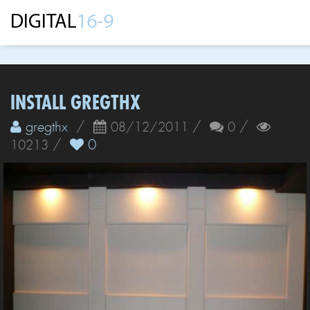
INSTALL GREGTHX
gregthx
/
/
/
08/12/2011
0
/
0
10213