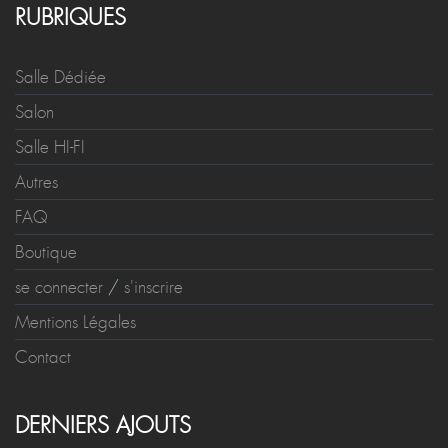
RUBRIQUES
Salle Dédiée
Salon
Salle HI-FI
Autres
FAQ
Boutique
se connecter
/
s'inscrire
Mentions Légales
Contact
DERNIERS AJOUTS