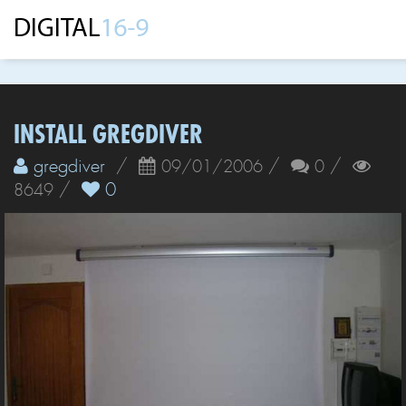
INSTALL GREGDIVER
gregdiver
/
/
/
09/01/2006
0
/
0
8649