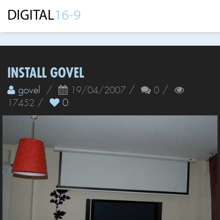
INSTALL GOVEL
govel
/
/
/
19/04/2007
0
/
0
17452