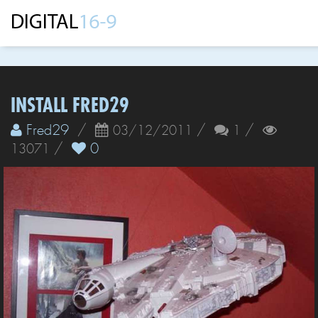
INSTALL FRED29
Fred29
/
/
/
03/12/2011
1
/
0
13071