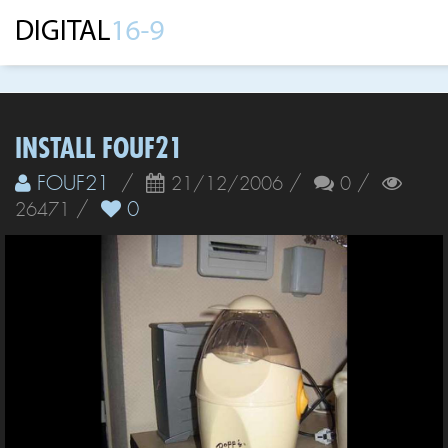
INSTALL FOUF21
FOUF21
/
/
/
21/12/2006
0
/
0
26471