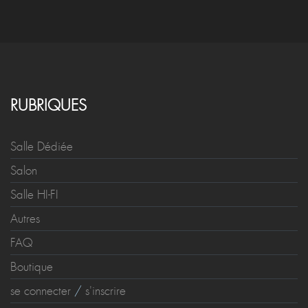
RUBRIQUES
Salle Dédiée
Salon
Salle HI-FI
Autres
FAQ
Boutique
se connecter
/
s'inscrire