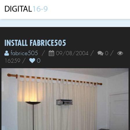
INSTALL FABRICE505
fabrice505
/
/
/
09/08/2004
0
/
0
16259