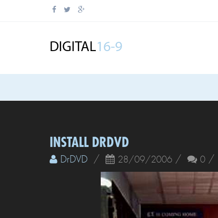
INSTALL DRDVD
DrDVD
/
/
28/09/2006
0