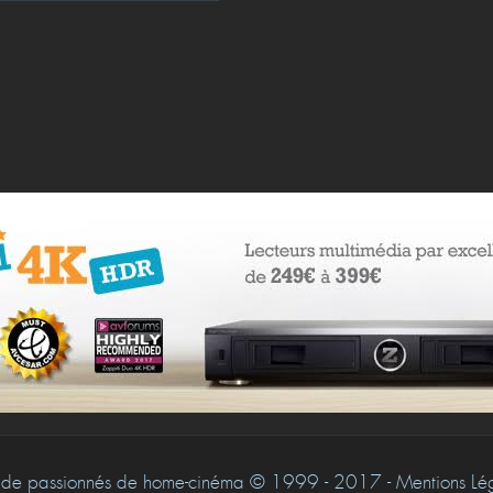
de passionnés de home-cinéma © 1999 - 2017 - Mentions Léga