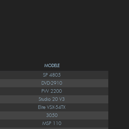
MODELE
SP 4805
DVD-2910
PW 2200
Studio 20 V3
Elite VSX-54TX
3050
MSP 110