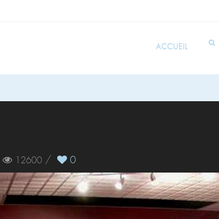
ACCUEIL
/
/
0
12600