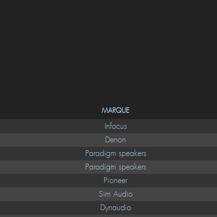
MARQUE
Infocus
Denon
Paradigm speakers
Paradigm speakers
Pioneer
Sim Audio
Dynaudio