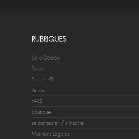
RUBRIQUES
Salle Dédiée
Salon
Salle HI-FI
Autres
FAQ
Boutique
se connecter
/
s'inscrire
Mentions Légales