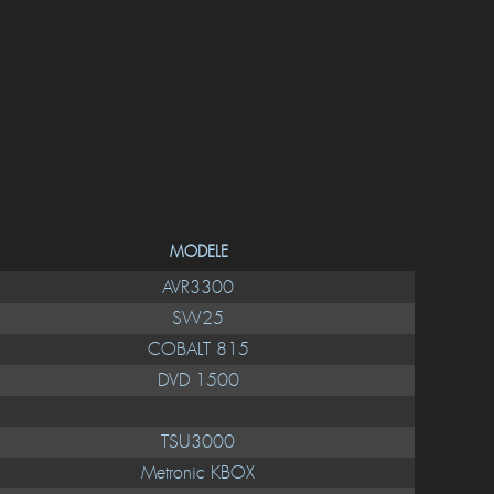
MODELE
AVR3300
SW25
COBALT 815
DVD 1500
TSU3000
Metronic KBOX