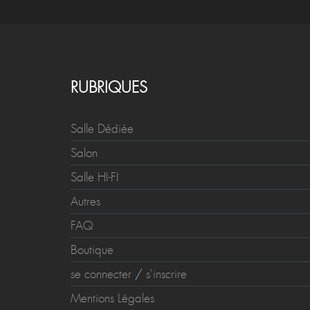
RUBRIQUES
Salle Dédiée
Salon
Salle HI-FI
Autres
FAQ
Boutique
se connecter
/
s'inscrire
Mentions Légales