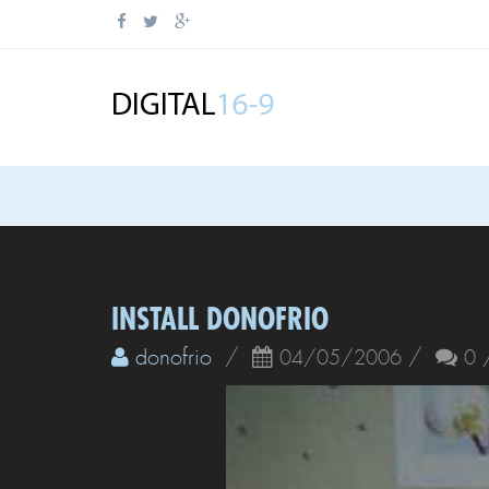
INSTALL DONOFRIO
donofrio
/
/
04/05/2006
0