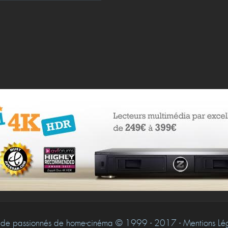
de passionnés de home-cinéma © 1999 - 2017 - Mentions Léga