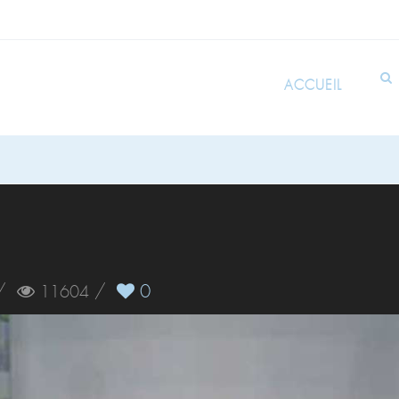
ACCUEIL
/
/
0
11604