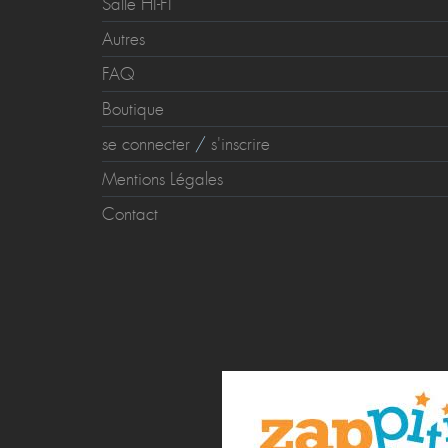
Salle HI-FI
Autres
FAQ
Boutique
se connecter
/
s'inscrire
Mentions Légales
Contact