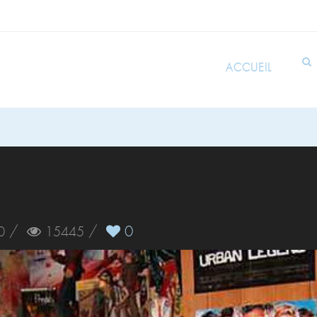
ACCUEIL
/
/
0
0
15445