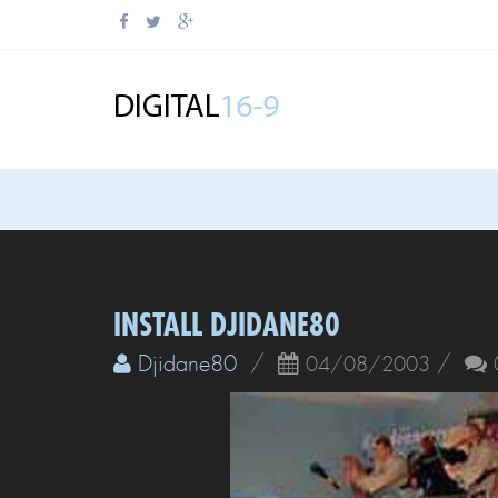
INSTALL DJIDANE80
Djidane80
/
/
04/08/2003