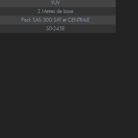
YUV
2 Metres de base
Pack SAS 300 SAT et CENTRALE
SD-245E