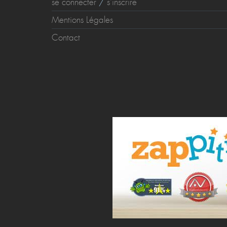
se connecter
/
s'inscrire
Mentions Légales
Contact