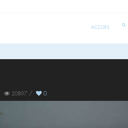
ACCUEIL
/
/
0
20897