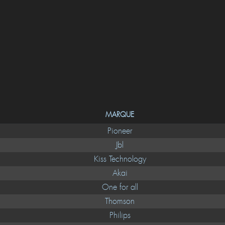
MARQUE
Pioneer
Jbl
Kiss Technology
Akai
One for all
Thomson
Philips