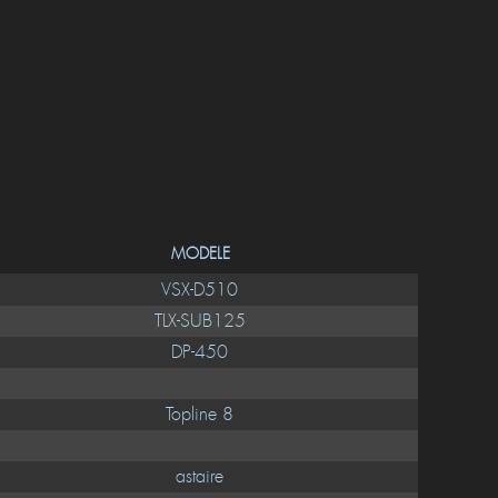
MODELE
VSX-D510
TLX-SUB125
DP-450
Topline 8
astaire