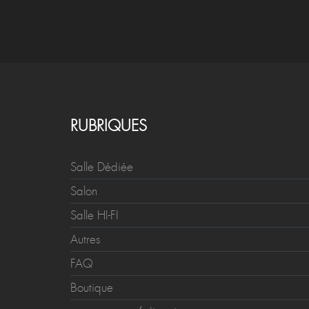
RUBRIQUES
Salle Dédiée
Salon
Salle HI-FI
Autres
FAQ
Boutique