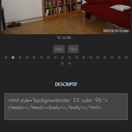
la suite...
prev
next
DESCRIPTIF