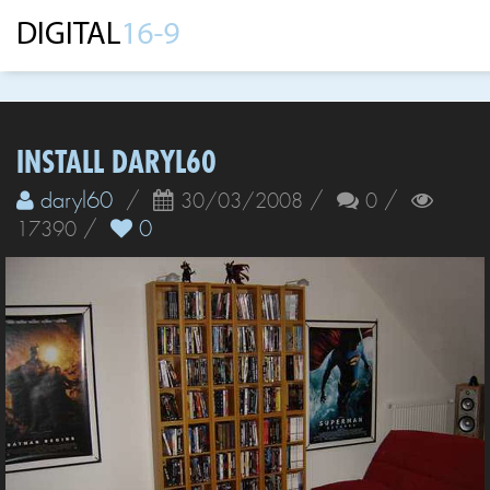
INSTALL DARYL60
daryl60
/
/
/
30/03/2008
0
/
0
17390