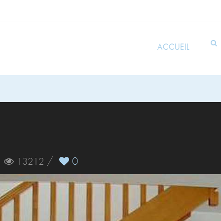
ACCUEIL
/
/
0
13212