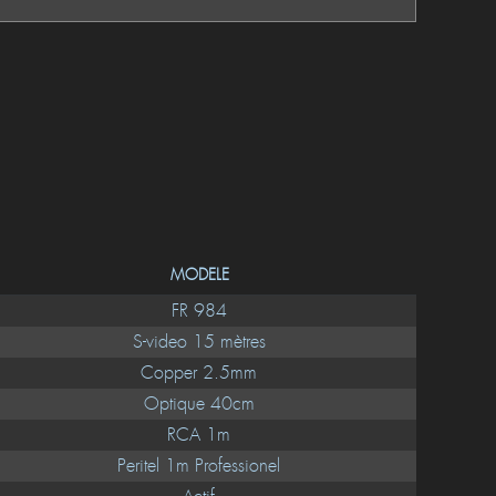
MODELE
FR 984
S-video 15 mètres
Copper 2.5mm
Optique 40cm
RCA 1m
Peritel 1m Professionel