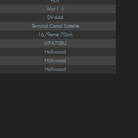
Actif
Mur ! :-)
DV-444
Terminal Canal Sattelite
16/9eme 70cm
LVP-X70BU
Holliwood
Holliwood
Holliwood