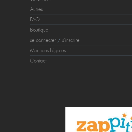
Autres
FAQ
Boutique
se connecter
/
s'inscrire
Mentions Légales
Contact