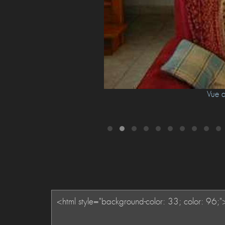
t au raz des deux tableaux.
Vue a