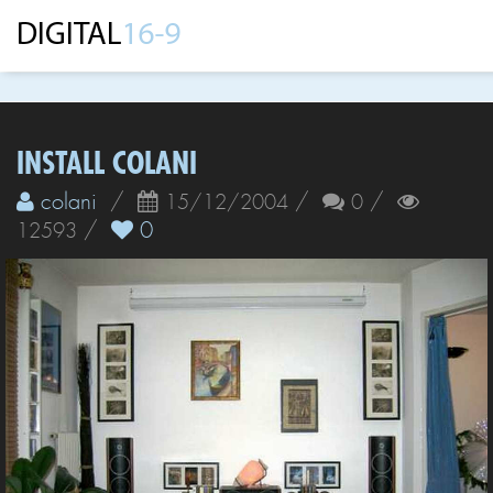
INSTALL COLANI
colani
/
/
/
15/12/2004
0
/
0
12593