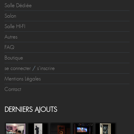
Salle Dédiée
Salon
Salle HI-FI
Autres
FAQ
Boutique
se connecter
/
s'inscrire
Mentions Légales
Contact
DERNIERS AJOUTS