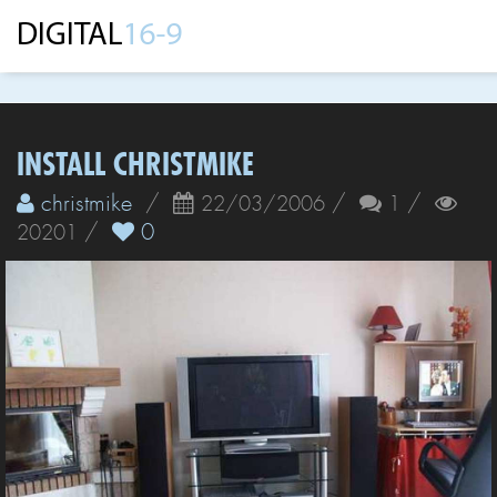
INSTALL CHRISTMIKE
christmike
/
/
/
22/03/2006
1
/
0
20201