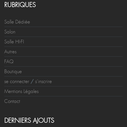
RUBRIQUES
Salle Dédiée
Salon
Salle HI-FI
Autres
FAQ
Boutique
se connecter
/
s'inscrire
Mentions Légales
Contact
DERNIERS AJOUTS