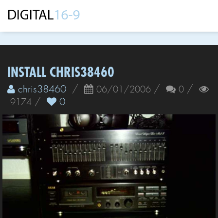
INSTALL CHRIS38460
chris38460
/
/
/
06/01/2006
0
/
0
9174