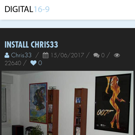
INSTALL CHRIS33
Chris33
/
/
/
15/06/2017
0
/
0
22640