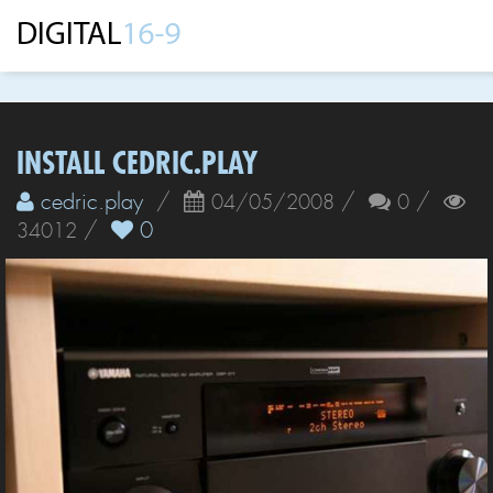
INSTALL CEDRIC.PLAY
cedric.play
/
/
/
04/05/2008
0
/
0
34012