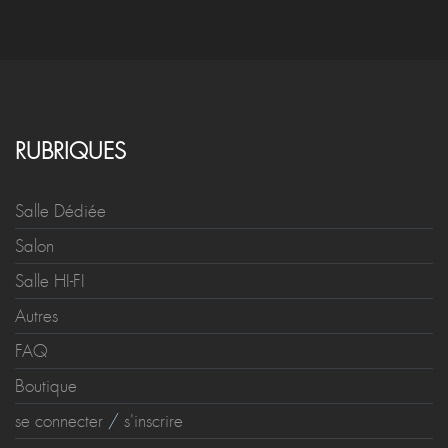
RUBRIQUES
Salle Dédiée
Salon
Salle HI-FI
Autres
FAQ
Boutique
se connecter
/
s'inscrire