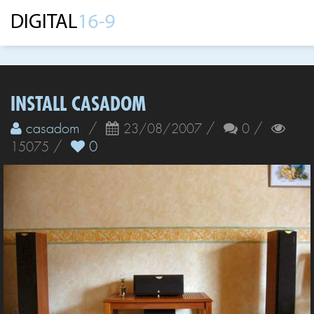
INSTALL CASADOM
casadom
/
/
/
23/08/2007
0
/
0
15075