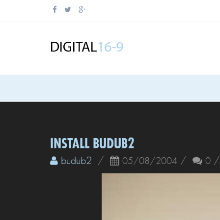
INSTALL BUDUB2
budub2
/
/
05/08/2004
0