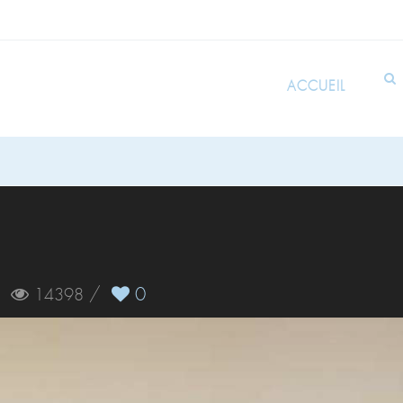
ACCUEIL
/
/
0
14398