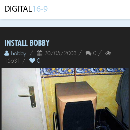
INSTALL BOBBY
Bobby
/
/
/
20/05/2003
0
/
0
15631