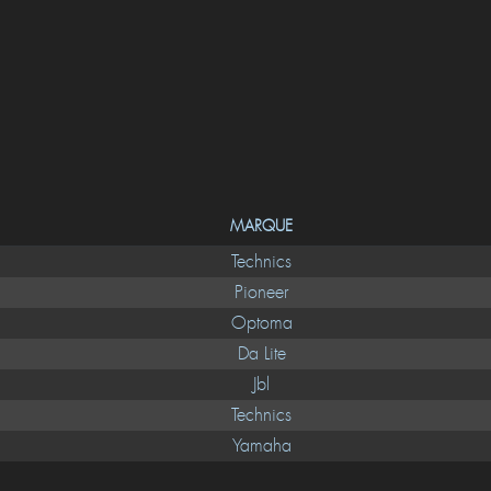
MARQUE
Technics
Pioneer
Optoma
Da Lite
Jbl
Technics
Yamaha