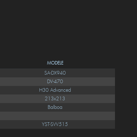
MODELE
SA-DX940
DV-470
H30 Advanced
213x213
Balboa
YST-SW515