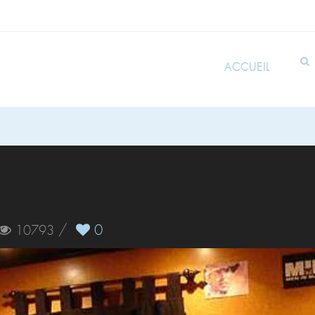
ACCUEIL
/
0
10793