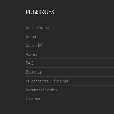
RUBRIQUES
Salle Dédiée
Salon
Salle HI-FI
Autres
FAQ
Boutique
se connecter
/
s'inscrire
Mentions Légales
Contact