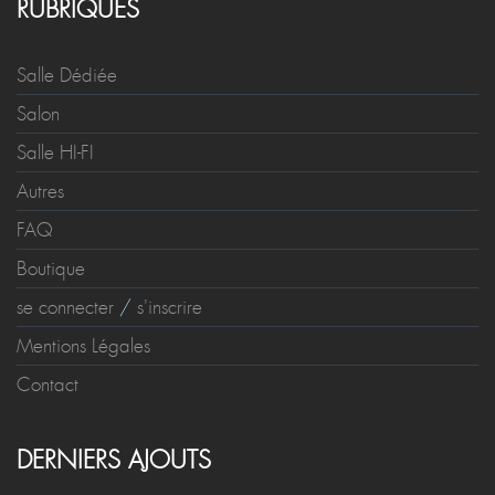
RUBRIQUES
Salle Dédiée
Salon
Salle HI-FI
Autres
FAQ
Boutique
se connecter
/
s'inscrire
Mentions Légales
Contact
DERNIERS AJOUTS