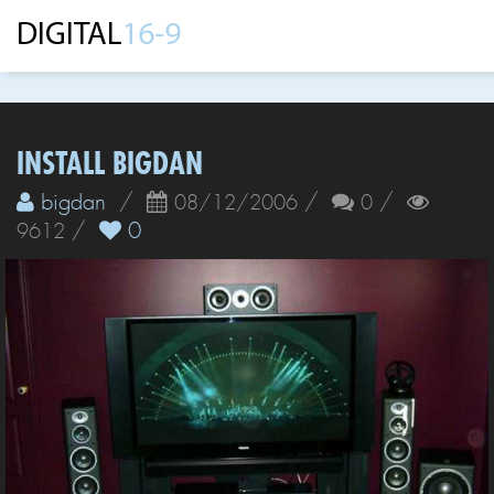
INSTALL BIGDAN
bigdan
/
/
/
08/12/2006
0
/
0
9612