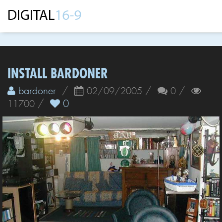
INSTALL BARDONER
bardoner
/
/
/
02/09/2005
0
/
0
11700