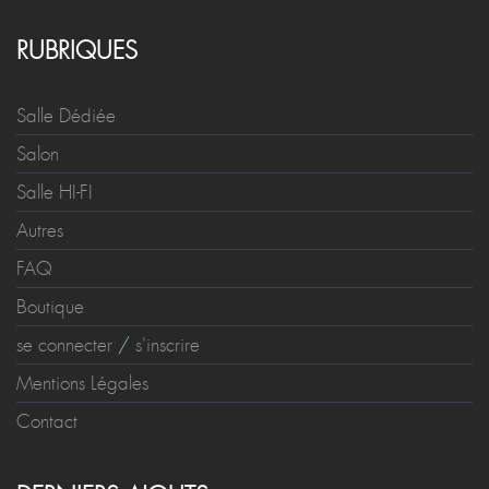
RUBRIQUES
Salle Dédiée
Salon
Salle HI-FI
Autres
FAQ
Boutique
se connecter
/
s'inscrire
Mentions Légales
Contact