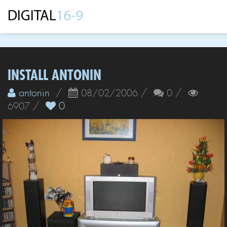
INSTALL ANTONIN
antonin
/
/
/
08/02/2006
0
/
0
6907