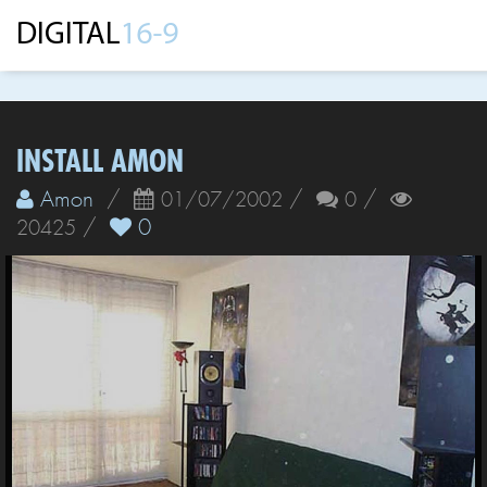
INSTALL AMON
Amon
/
/
/
01/07/2002
0
/
0
20425