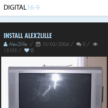
INSTALL ALEX2LILLE
Alex2lille
/
/
/
10/03/2004
0
/
0
15105