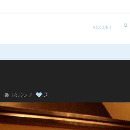
ACCUEIL
/
/
0
16225