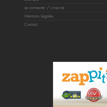
se connecter
/
s'inscrire
Mentions Légales
Contact