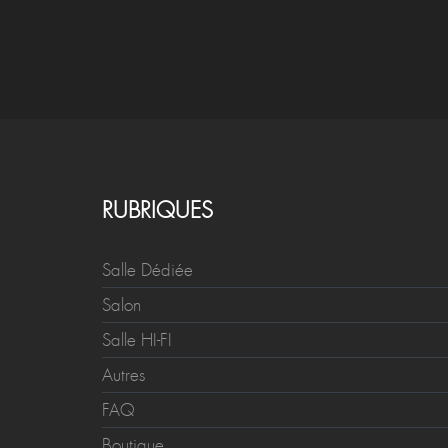
RUBRIQUES
Salle Dédiée
Salon
Salle HI-FI
Autres
FAQ
Boutique