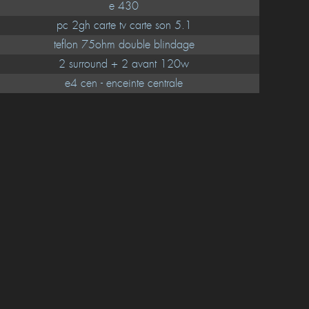
e 430
pc 2gh carte tv carte son 5.1
teflon 75ohm double blindage
2 surround + 2 avant 120w
e4 cen - enceinte centrale