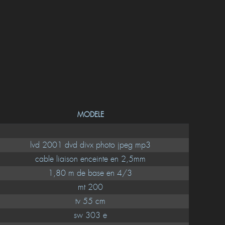
MODELE
lvd 2001 dvd divx photo jpeg mp3
cable liaison enceinte en 2,5mm
1,80 m de base en 4/3
mt 200
tv 55 cm
sw 303 e