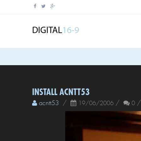
INSTALL ACNTT53
acntt53
/
/
19/06/2006
0