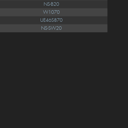
NS-B20
W1070
UE46S870
NS-SW20