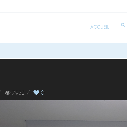
ACCUEIL
/
/
0
7932