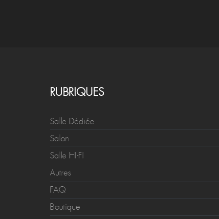
RUBRIQUES
Salle Dédiée
Salon
Salle HI-FI
Autres
FAQ
Boutique