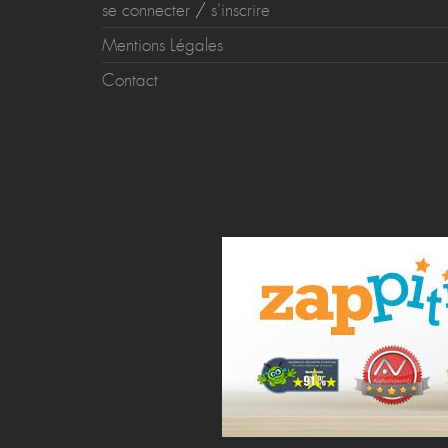
se connecter
/
s'inscrire
Mentions Légales
Contact