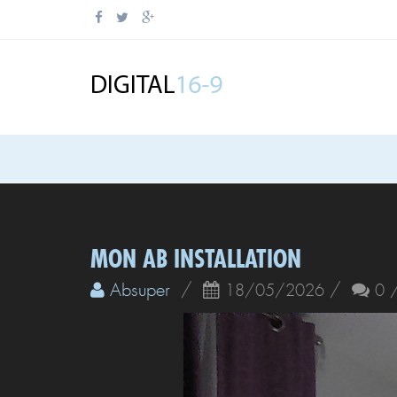
MON AB INSTALLATION
Absuper
/
/
18/05/2026
0