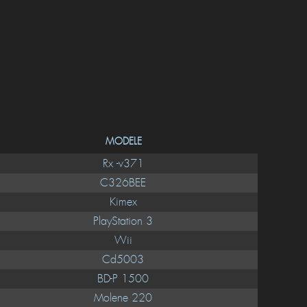
MODELE
Rx -v371
C326BEE
Kimex
PlayStation 3
Wii
Cd5003
BD-P 1500
Molene 220