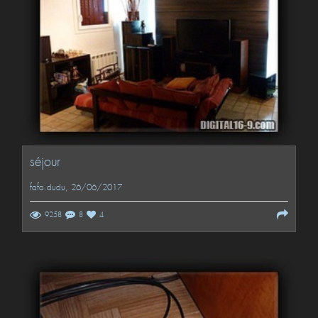
séjour
fafa.dudu
, 26/06/2017
9258
8
4