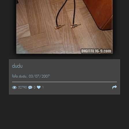
dudu
fafa.dudu
, 03/07/2007
52790
0
1