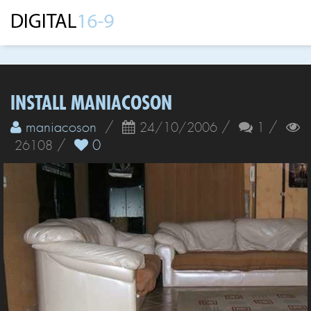
INSTALL MANIACOSON
maniacoson
/
/
/
24/10/2006
1
/
0
26108