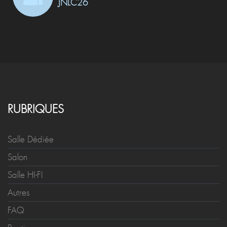
JNLC26
RUBRIQUES
Salle Dédiée
Salon
Salle HI-FI
Autres
FAQ