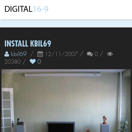
INSTALL KBIL69
kbil69
/
/
/
12/11/2007
0
/
0
20380